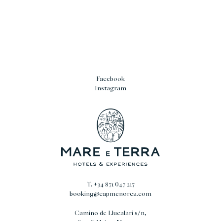
Facebook
Instagram
T. +34 871 047 217
booking@capmenorca.com
Camino de Llucalari s/n,