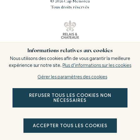
©
2026
Cap Menorca
Tous droits réservés
Informations relatives aux cookies
With
by
GuestPro
Nous utilisons des cookies afin de vous garantir la meilleure
expérience sur notre site.
Plus d’informations sur les cookies
Gérer les paramètres des cookies
REFUSER TOUS LES COOKIES NON
Récupération d'une zone totalement abandonnée, à usage
NÉCESSAIRES
militaire et privé, destinée au grand public et à un tourisme de
qualité, éco-responsable, avec une capacité d'accueil de 30
places.
ACCEPTER TOUS LES COOKIES