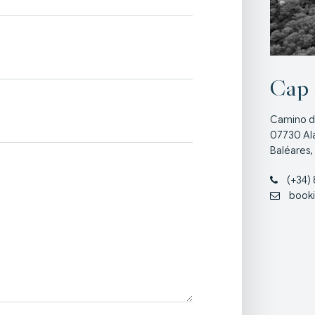
Cap
Camino de
07730 Ala
Baléares,
(+34) 
book