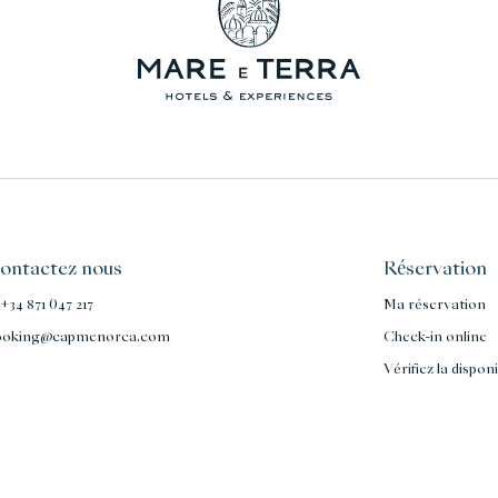
ontactez nous
Réservation
 +34 871 047 217
Ma réservation
ooking@capmenorca.com
Check-in online
Vérifiez la disponi