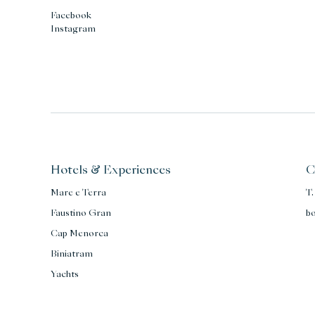
Facebook
Instagram
Hotels & Experiences
C
Mare e Terra
T.
Faustino Gran
b
Cap Menorca
Biniatram
Yachts