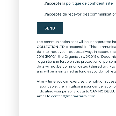
J'accepte la
politique de confidentialité
J'accepte de recevoir des communicatio
SEND
The communication sent will be incorporated into
COLLECTION LTD
is responsible. This communicat
data to meet your request, always in accordance 
2016 (RGPD), the Organic Law 3/2018 of Decemb
regulations in force on the protection of person
data will not be communicated (shared with) to th
and will be maintained as long as you do not req
At any time you can exercise the right of access, 
if applicable, the limitation and/or cancellation of
indicating your personal data to
CAMINO DE LLUC
email to
contact@mareeterra.com