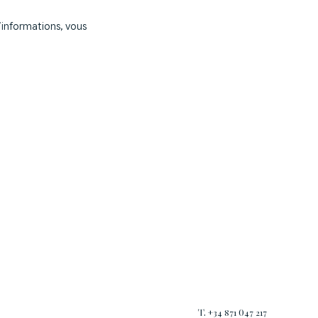
informations, vous
T. +34 871 047 217