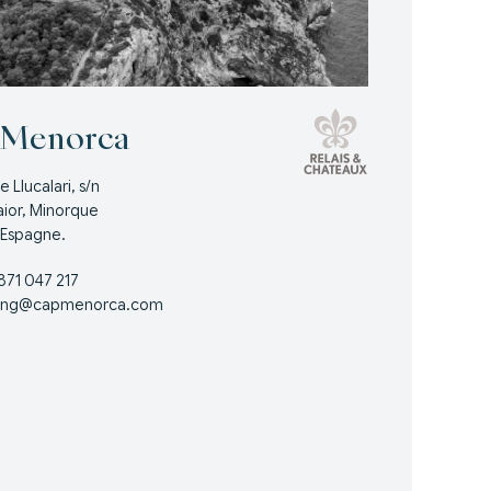
 Menorca
 Llucalari, s/n
ior, Minorque
 Espagne.
871 047 217
ing@capmenorca.com